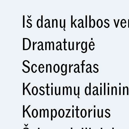
Iš danų kalbos ve
Dramaturgė
Scenografas
Kostiumų dailini
Kompozitorius