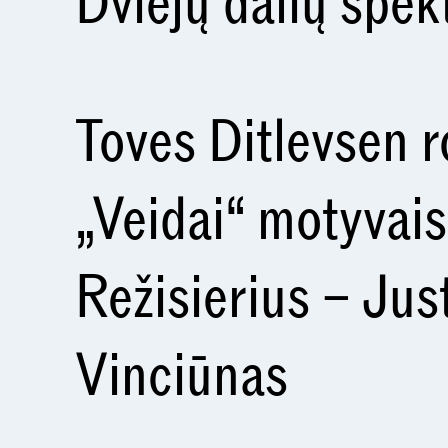
Dviejų dalių spek
Toves Ditlevsen 
„Veidai“ motyvais
Režisierius – Jus
Vinciūnas