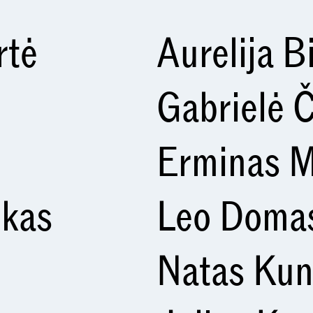
rtė
Aurelija B
Gabrielė Č
Erminas M
nkas
Leo Domas
Natas Kun