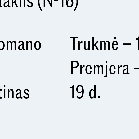
taklis (N-16)
romano
Trukmė – 1
Premjera 
tinas
19 d.