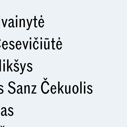
ivainytė
esevičiūtė
ikšys
 Sanz Čekuolis
as