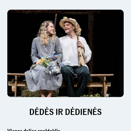
DĖDĖS IR DĖDIENĖS