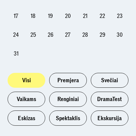
17
18
19
20
21
22
23
24
25
26
27
28
29
30
31
Visi
Premjera
Svečiai
Vaikams
Renginiai
DramaTest
Eskizas
Spektaklis
Ekskursija