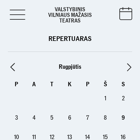
VALSTYBINIS
VILNIAUS MAŽASIS
TEATRAS
REPERTUARAS
Rugpjūtis
P
A
T
K
P
Š
S
1
2
3
4
5
6
7
8
9
10
11
12
13
14
15
16