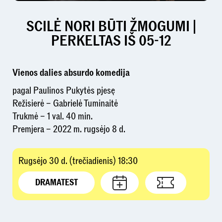
SCILĖ NORI BŪTI ŽMOGUMI |
PERKELTAS IŠ 05-12
Vienos dalies absurdo komedija
pagal Paulinos Pukytės pjesę
Režisierė – Gabrielė Tuminaitė
Trukmė – 1 val. 40 min.
Premjera – 2022 m. rugsėjo 8 d.
Rugsėjo 30 d. (trečiadienis) 18:30
DRAMATEST