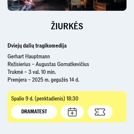
ŽIURKĖS
Dviejų dalių tragikomedija
Gerhart Hauptmann
Režisierius
–
Augustas Gornatkevičius
Trukmė
– 3 val. 10
min.
Premjera
– 2025 m. gegužės 14 d.
Spalio 9 d. (penktadienis) 18:30
DRAMATEST