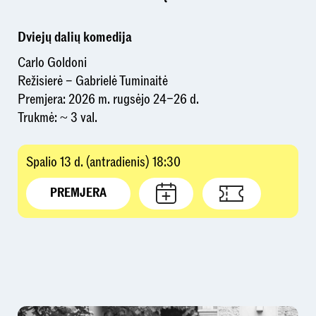
Dviejų dalių komedija
Carlo Goldoni
Režisierė – Gabrielė Tuminaitė
Premjera: 2026 m. rugsėjo 24–26 d.
Trukmė: ~ 3 val.
Spalio 13 d. (antradienis) 18:30
PREMJERA