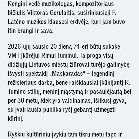
Renginį vedė muzikologas, kompozitoriaus
bičiulis Viktoras Gerulaitis, susirinkusieji F.
Latėno muzikos klausėsi erdvėje, kuri jam buvo
itin brangi ir sava.
2026-ųjų sausio 20 dieną 74-eri būtų sukakę
VMT įkūrėjui Rimui Tuminui. Ta proga visų
didžiųjų Lietuvos miestų žiūrovai turėjo galimybę
išvysti spektaklį „Maskaradas“ – legendinį
režisieriaus darbą, bene raiškiausiai įkūnijantį R.
Tumino stilių, meninį mąstymą ir pasaulėjautą bei
per 30 metų, kiek yra vaidinamas, išlikusį gyvą,
su įvairiausia publika ryšį gebantį užmegzti
kūrinį.
Ryškiu kultūriniu įvykiu tam tikru metu tapo ir