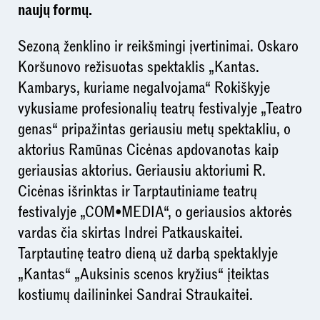
naujų formų.
Sezoną ženklino ir reikšmingi įvertinimai. Oskaro
Koršunovo režisuotas spektaklis „Kantas.
Kambarys, kuriame negalvojama“ Rokiškyje
vykusiame profesionalių teatrų festivalyje „Teatro
genas“ pripažintas geriausiu metų spektakliu, o
aktorius Ramūnas Cicėnas apdovanotas kaip
geriausias aktorius. Geriausiu aktoriumi R.
Cicėnas išrinktas ir Tarptautiniame teatrų
festivalyje „COM•MEDIA“, o geriausios aktorės
vardas čia skirtas Indrei Patkauskaitei.
Tarptautinę teatro dieną už darbą spektaklyje
„Kantas“ „Auksinis scenos kryžius“ įteiktas
kostiumų dailininkei Sandrai Straukaitei.