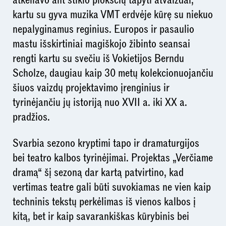
atkeliavo ant stiklo plokščių tapyti atvaizdai,
kartu su gyva muzika VMT erdvėje kūrę su niekuo
nepalyginamus reginius. Europos ir pasaulio
mastu išskirtiniai magiškojo žibinto seansai
rengti kartu su svečiu iš Vokietijos Berndu
Scholze, daugiau kaip 30 metų kolekcionuojančiu
šiuos vaizdų projektavimo įrenginius ir
tyrinėjančiu jų istoriją nuo XVII a. iki XX a.
pradžios.
Svarbia sezono kryptimi tapo ir dramaturgijos
bei teatro kalbos tyrinėjimai. Projektas „Verčiame
dramą“ šį sezoną dar kartą patvirtino, kad
vertimas teatre gali būti suvokiamas ne vien kaip
techninis tekstų perkėlimas iš vienos kalbos į
kitą, bet ir kaip savarankiškas kūrybinis bei