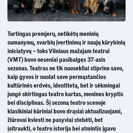
Turtingas premjerų, netikėtų meninių
sumanymų, svarbių įvertinimų ir naujų kūrybinių
iniciatyvų – toks Vilniaus mažajam teatrui
(VMT) buvo neseniai pasibaigęs 37-asis
sezonas. Teatras ne tik nuosekliai stiprino savo,
kaip gyvos ir nuolat save permąstančios
kultūrinės erdvės, identitetą, bet ir sėkmingai
jungė skirtingas teatro kartas, menines kryptis
bei disciplinas. Šį sezoną teatro scenoje
klasikiniai kūriniai buvo drąsiai aktualizuojami,
žiūrovai kviesti ne pasyviai stebėti, bet
įsitraukti, o teatro istorija bei atmintis įgavo