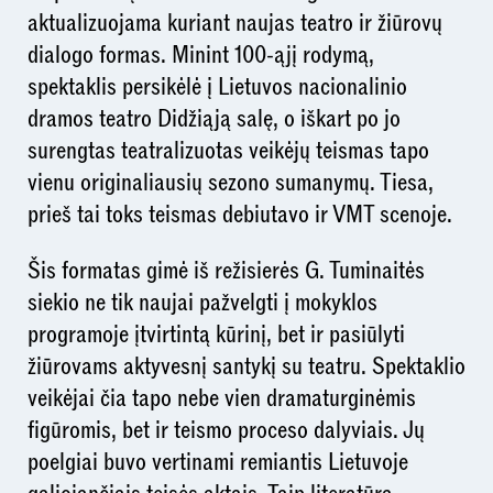
aktualizuojama kuriant naujas teatro ir žiūrovų
dialogo formas. Minint 100-ąjį rodymą,
spektaklis persikėlė į Lietuvos nacionalinio
dramos teatro Didžiąją salę, o iškart po jo
surengtas teatralizuotas veikėjų teismas tapo
vienu originaliausių sezono sumanymų. Tiesa,
prieš tai toks teismas debiutavo ir VMT scenoje.
Šis formatas gimė iš režisierės G. Tuminaitės
siekio ne tik naujai pažvelgti į mokyklos
programoje įtvirtintą kūrinį, bet ir pasiūlyti
žiūrovams aktyvesnį santykį su teatru. Spektaklio
veikėjai čia tapo nebe vien dramaturginėmis
figūromis, bet ir teismo proceso dalyviais. Jų
poelgiai buvo vertinami remiantis Lietuvoje