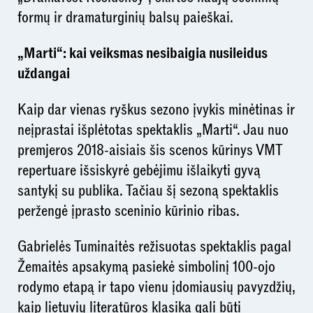
formų ir dramaturginių balsų paieškai.
„Marti“: kai veiksmas nesibaigia nusileidus
uždangai
Kaip dar vienas ryškus sezono įvykis minėtinas ir
neįprastai išplėtotas spektaklis „Marti“. Jau nuo
premjeros 2018-aisiais šis scenos kūrinys VMT
repertuare išsiskyrė gebėjimu išlaikyti gyvą
santykį su publika. Tačiau šį sezoną spektaklis
peržengė įprasto sceninio kūrinio ribas.
Gabrielės Tuminaitės režisuotas spektaklis pagal
Žemaitės apsakymą pasiekė simbolinį 100-ojo
rodymo etapą ir tapo vienu įdomiausių pavyzdžių,
kaip lietuvių literatūros klasika gali būti