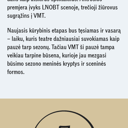
premjera įvyks LNOBT scenoje, trečioji žiūrovus
sugrąžins į VMT.
Naujasis kūrybinis etapas bus tęsiamas ir vasarą
– laiku, kuris teatre dažniausiai suvokiamas kaip
pauzė tarp sezonų. Tačiau VMT ši pauzė tampa
veikiau tarpine būsena, kurioje jau mezgasi
būsimo sezono meninės kryptys ir sceninės
formos.