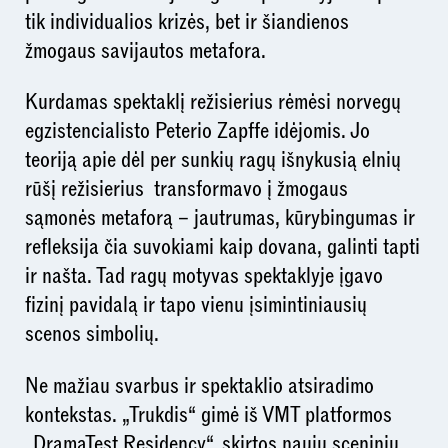
tik individualios krizės, bet ir šiandienos
žmogaus savijautos metafora.
Kurdamas spektaklį režisierius rėmėsi norvegų
egzistencialisto Peterio Zapffe idėjomis. Jo
teoriją apie dėl per sunkių ragų išnykusią elnių
rūšį režisierius transformavo į žmogaus
sąmonės metaforą – jautrumas, kūrybingumas ir
refleksija čia suvokiami kaip dovana, galinti tapti
ir našta. Tad ragų motyvas spektaklyje įgavo
fizinį pavidalą ir tapo vienu įsimintiniausių
scenos simbolių.
Ne mažiau svarbus ir spektaklio atsiradimo
kontekstas. „Trukdis“ gimė iš VMT platformos
„DramaTest Residency“, skirtos naujų sceninių