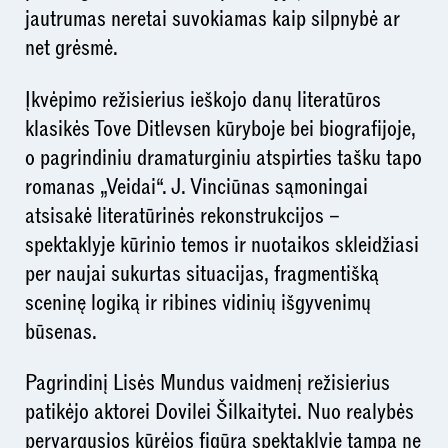
jautrumas neretai suvokiamas kaip silpnybė ar
net grėsmė.
Įkvėpimo režisierius ieškojo danų literatūros
klasikės Tove Ditlevsen kūryboje bei biografijoje,
o pagrindiniu dramaturginiu atspirties tašku tapo
romanas „Veidai“. J. Vinciūnas sąmoningai
atsisakė literatūrinės rekonstrukcijos –
spektaklyje kūrinio temos ir nuotaikos skleidžiasi
per naujai sukurtas situacijas, fragmentišką
sceninę logiką ir ribines vidinių išgyvenimų
būsenas.
Pagrindinį Lisės Mundus vaidmenį režisierius
patikėjo aktorei Dovilei Šilkaitytei. Nuo realybės
pervargusios kūrėjos figūra spektaklyje tampa ne