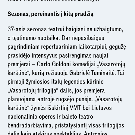
Sezonas, pereinantis į kitą pradžią
37-asis sezonas teatrui baigiasi ne užbaigtumo,
o tęstinumo nuotaika. Dar nepasibaigus
pagrindiniam repertuariniam laikotarpiui, gegužę
prasidėjo intensyvus pasirengimas naujai
premjerai – Carlo Goldoni komedijai „Vasarotojų
karštinė“, kurią režisuoja Gabrielė Tuminaitė. Tai
pirmoji žymiosios italų legendos kūrinio
„Vasarotojų trilogija“ dalis, jos premjera
planuojama antroje rugsėjo pusėje. „Vasarotojų
karštinė“ žymės išskirtinį VMT bei Lietuvos
nacionalinio operos ir baleto teatro
bendradarbiavimą, pristatysiantį visas trilogijos
dalis kaip atskirus spektaklius. Antrosios