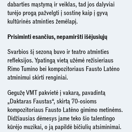
dabarties mąstymą ir veiklas, tad jos dalyviai
turėjo progą pažvelgti į sostinę kaip į gyvą
kultūrinės atminties žemėlapį.
Prisiminti esančius, nepamiršti išėjusiųjų
Svarbios šį sezoną buvo ir teatro atminties
refleksijos. Ypatingą vietą užėmė režisieriaus
Rimo Tumino bei kompozitoriaus Fausto Latėno
atminimui skirti renginiai.
Gegužę VMT pakvietė į vakarą, pavadintą
„Daktaras Faustas“, skirtą 70-osioms
kompozitoriaus Fausto Latėno gimimo metinėms.
Didžiausias dėmesys jame teko šio talentingo
kūrėjo muzikai, o ją papildė bičiulių atsiminimai.