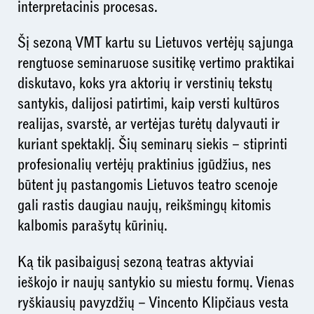
interpretacinis procesas.
Šį sezoną VMT kartu su Lietuvos vertėjų sąjunga
rengtuose seminaruose susitikę vertimo praktikai
diskutavo, koks yra aktorių ir verstinių tekstų
santykis, dalijosi patirtimi, kaip versti kultūros
realijas, svarstė, ar vertėjas turėtų dalyvauti ir
kuriant spektaklį. Šių seminarų siekis – stiprinti
profesionalių vertėjų praktinius įgūdžius, nes
būtent jų pastangomis Lietuvos teatro scenoje
gali rastis daugiau naujų, reikšmingų kitomis
kalbomis parašytų kūrinių.
Ką tik pasibaigusį sezoną teatras aktyviai
ieškojo ir naujų santykio su miestu formų. Vienas
ryškiausių pavyzdžių – Vincento Klipčiaus vesta