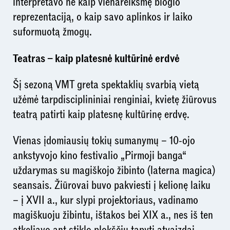
interpretavo ne kaip vienareikšmę blogio
reprezentaciją, o kaip savo aplinkos ir laiko
suformuotą žmogų.
Teatras – kaip platesnė kultūrinė erdvė
Šį sezoną VMT greta spektaklių svarbią vietą
užėmė tarpdisciplininiai renginiai, kvietę žiūrovus
teatrą patirti kaip platesnę kultūrinę erdvę.
Vienas įdomiausių tokių sumanymų – 10-ojo
ankstyvojo kino festivalio „Pirmoji banga“
uždarymas su magiškojo žibinto (laterna magica)
seansais. Žiūrovai buvo pakviesti į kelionę laiku
– į XVII a., kur slypi projektoriaus, vadinamo
magiškuoju žibintu, ištakos bei XIX a., nes iš ten