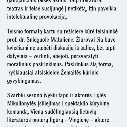
galiojančiais teisės aktais. Taip literatūra,
teatras ir teisė susijungė į netikėtą, itin paveikią
intelektualinę provokaciją.
Teismo formatą kartu su režisiere kūrė teisininkė
prof. dr. Snieguolė Matulienė. Žiūrovai čia buvo
kviečiami ne stebėti diskusiją iš šalies, bet tapti
dalyviais – vertinti, abejoti, persvarstyti
moralinius pasirinkimus. Pasirinkus šią formą,
ryškiausiai atsiskleidė Žemaitės kūrinio
gyvybingumas.
Svarbiu sezono įvykiu tapo ir aktorės Eglės
Mikulionytės įsiliejimas į spektaklio kūrybinę
komandą. Vieną sudėtingiausių lietuvių
literatūros moterų figūrų – Vingienę – aktorė