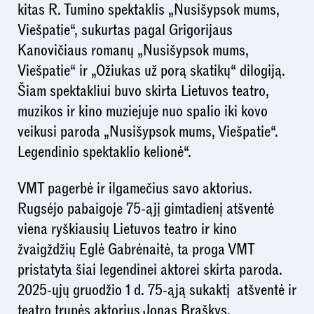
kitas R. Tumino spektaklis „Nusišypsok mums,
Viešpatie“, sukurtas pagal Grigorijaus
Kanovičiaus romanų „Nusišypsok mums,
Viešpatie“ ir „Ožiukas už porą skatikų“ dilogiją.
Šiam spektakliui buvo skirta Lietuvos teatro,
muzikos ir kino muziejuje nuo spalio iki kovo
veikusi paroda „Nusišypsok mums, Viešpatie“.
Legendinio spektaklio kelionė“.
VMT pagerbė ir ilgamečius savo aktorius.
Rugsėjo pabaigoje 75-ąjį gimtadienį atšventė
viena ryškiausių Lietuvos teatro ir kino
žvaigždžių Eglė Gabrėnaitė, ta proga VMT
pristatyta šiai legendinei aktorei skirta paroda.
2025-ųjų gruodžio 1 d. 75-ąją sukaktį atšventė ir
teatro trupės aktorius Jonas Braškys.