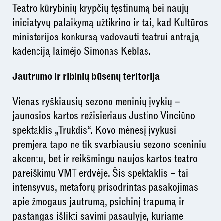
Teatro kūrybinių krypčių tęstinumą bei naujų
iniciatyvų palaikymą užtikrino ir tai, kad Kultūros
ministerijos konkursą vadovauti teatrui antrąją
kadenciją laimėjo Simonas Keblas.
Jautrumo ir ribinių būsenų teritorija
Vienas ryškiausių sezono meninių įvykių –
jaunosios kartos režisieriaus Justino Vinciūno
spektaklis „Trukdis“. Kovo mėnesį įvykusi
premjera tapo ne tik svarbiausiu sezono sceniniu
akcentu, bet ir reikšmingu naujos kartos teatro
pareiškimu VMT erdvėje. Šis spektaklis – tai
intensyvus, metaforų prisodrintas pasakojimas
apie žmogaus jautrumą, psichinį trapumą ir
pastangas išlikti savimi pasaulyje, kuriame