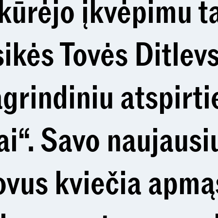
i kūrėjo įkvėpimu 
sikės Tovės Ditlev
agrindiniu atspirti
i“. Savo naujausi
ovus kviečia apmą