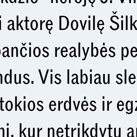
 aktorę Dovilę Šilk
pančios realybės p
dus. Vis labiau sl
 tokios erdvės ir e
mi, kur netrikdytų a