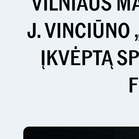
VILNIAUS M
J. VINCIŪNO
ĮKVĖPTĄ S
F