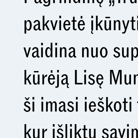
pakvietė įkūnyti
vaidina nuo su
kūrėją Lisę Mun
ši imasi ieškoti
kur išliktų savi