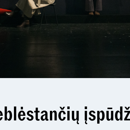
neblėstančių įspūdž