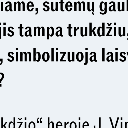
miame, sutemų ga
jis tampa trukdžiu
, simbolizuoja lais
?
kdžio“ heroję J. V