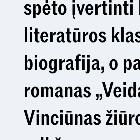
spėto įvertint
literatūros kla
biografija, o p
romanas „Veida
Vinciūnas žiūr