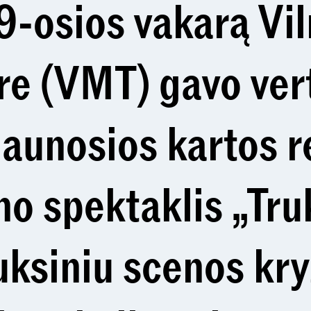
19-osios vakarą Vi
re (VMT) gavo ver
jaunosios kartos r
no spektaklis „Tru
uksiniu scenos kry