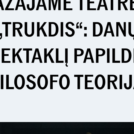
AŽAJAME TEATR
 „TRUKDIS“: DA
PEKTAKLĮ PAPIL
ILOSOFO TEORI