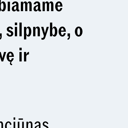
ubiamame
, silpnybe, o
vę ir
inciūnas