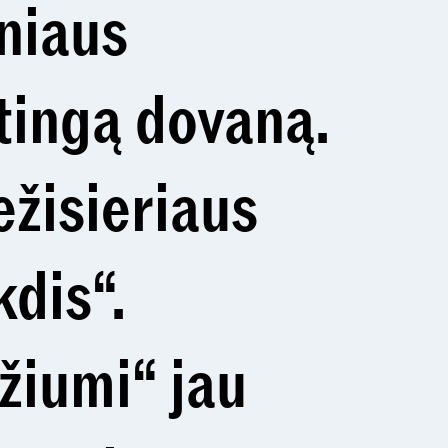
lniaus
tingą dovaną.
ežisieriaus
kdis“.
žiumi“ jau