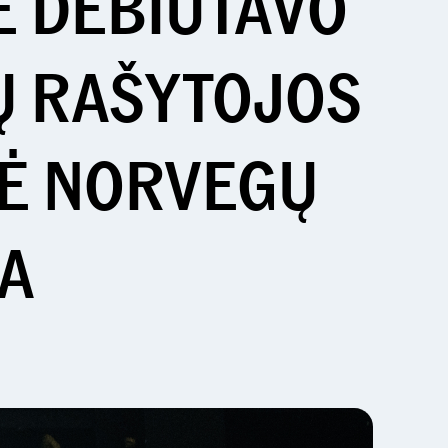
E DEBIUTAVO
NŲ RAŠYTOJOS
DĖ NORVEGŲ
JA