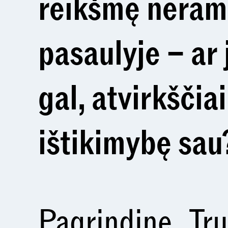
reikšmę nera
pasaulyje – ar 
gal, atvirkščiai
ištikimybę sau
Pagrindinę „Tru