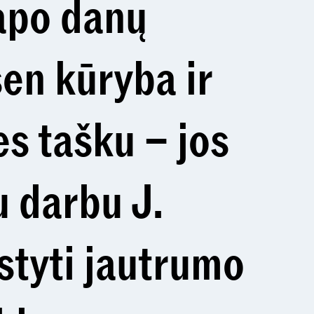
tapo danų
sen kūryba ir
es tašku – jos
u darbu J.
styti jautrumo