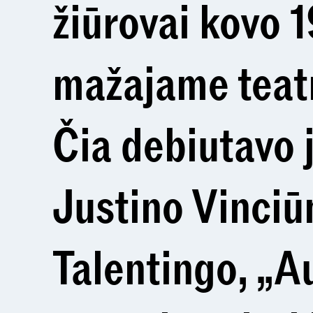
žiūrovai kovo 
mažajame teat
Čia debiutavo 
Justino Vinciū
Talentingo, „A