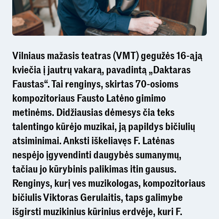
Vilniaus mažasis teatras (VMT) gegužės 16-ąją
kviečia į jautrų vakarą, pavadintą „Daktaras
Faustas“. Tai renginys, skirtas 70-osioms
kompozitoriaus Fausto Latėno gimimo
metinėms. Didžiausias dėmesys čia teks
talentingo kūrėjo muzikai, ją papildys bičiulių
atsiminimai. Anksti iškeliavęs F. Latėnas
nespėjo įgyvendinti daugybės sumanymų,
tačiau jo kūrybinis palikimas itin gausus.
Renginys, kurį ves muzikologas, kompozitoriaus
bičiulis Viktoras Gerulaitis, taps galimybe
išgirsti muzikinius kūrinius erdvėje, kuri F.