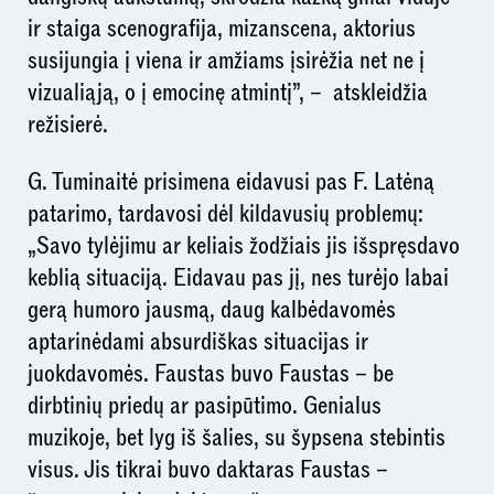
ir staiga scenografija, mizanscena, aktorius
susijungia į viena ir amžiams įsirėžia net ne į
vizualiąją, o į emocinę atmintį”, – atskleidžia
režisierė.
G. Tuminaitė prisimena eidavusi pas F. Latėną
patarimo, tardavosi dėl kildavusių problemų:
„Savo tylėjimu ar keliais žodžiais jis išspręsdavo
keblią situaciją. Eidavau pas jį, nes turėjo labai
gerą humoro jausmą, daug kalbėdavomės
aptarinėdami absurdiškas situacijas ir
juokdavomės. Faustas buvo Faustas – be
dirbtinių priedų ar pasipūtimo. Genialus
muzikoje, bet lyg iš šalies, su šypsena stebintis
visus. Jis tikrai buvo daktaras Faustas –