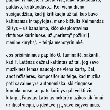
puldavo, kritikuodavo... Kol vieną dieną
susigaudžiau, kad jį kritikuoja už tai, kuo buvo
kaltinamas ir tapytojas, mano bičiulis Raimundas
Sližys – už banalumo, kičo eksploatavimą
rimtuose kūriniuose, už „nerimtą“ požiūrį į
meninę kūrybą“, – teigia menotyrininkė.
Jos prisiminimus papildo G. Tuminaitė, sakanti,
kad F. Latėnas dažnai kaltintas už tai, jog savo
muzikines temas naudojo ne vieną kartą. Bet,
anot režisierės, kompozitorius teigė, kad muzika
pati savaime yra autonomiška, skirtinguose
kontekstuose tas pats kūrinys gali veikti vis
kitaip. „Faustas Latėnas nekūrė muzikos tik fonui
ar iliustracijai, o įdėdavo į ją savo išgyvenimus.