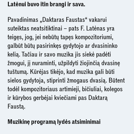
Latėnui buvo itin brangi ir sava.
Pavadinimas „Daktaras Faustas“ vakarui
suteiktas neatsitiktinai – pats F. Latėnas yra
teigęs, jog, jei nebūtų tapęs kompozitoriumi,
galbūt būtų pasirinkęs gydytojo ar dvasininko
kelią. Tačiau ir savo muzika jis siekė padėti
žmogui, jį nuraminti, užpildyti žiojinčią dvasinę
tuštumą. Kūrėjas tikėjo, kad muzika gali būti
sielos gydytoja, stiprinti žmogaus dvasią. Būtent
todėl kompozitoriaus artimieji, bičiuliai, kolegos
ir kūrybos gerbėjai kviečiami pas Daktarą
Faustą.
Muzikinę programą lydės atsiminimai