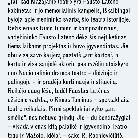
„Tai, kad Mažajame teatre yra Fausto Latėno
kabinetas ir jo memorialinis kampelis, iškalbingai
byloja apie menininko svarbą šio teatro istorijoje.
Režisieriaus Rimo Tumino ir kompozitoriaus,
vadybininko Fausto Latėno dėka šis neįtikėtinas
tiems laikams projektas ir buvo įgyvendintas. Jie
abu visą savo karjerą pastatė „ant kortos“, o
kartu ir visa saujelė aktorių pasiryžėlių atsiskyrė
nuo Nacionalinio dramos teatro – didžiojo ir
galingojo – ir pradėjo kurti naują instituciją.
Reikėjo daug lėšų, todėl Faustas Latėnas
užsiėmė vadyba, o Rimas Tuminas – spektakliais,
teatro reikalais. Pirmi spektakliai vyko „ant
smėlio“, nes nebuvo grindų. Jie – du bendražygiai
– visada vienas kitą palaikė ir įgyvendino Teatro,
tegu ir Mažojo, idėją“, – sako R. Rachlevičiūtė.