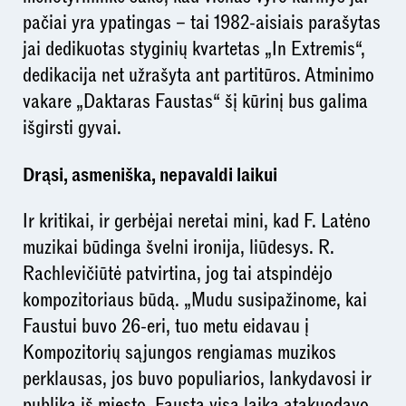
pačiai yra ypatingas – tai 1982-aisiais parašytas
jai dedikuotas styginių kvartetas „In Extremis“,
dedikacija net užrašyta ant partitūros. Atminimo
vakare „Daktaras Faustas“ šį kūrinį bus galima
išgirsti gyvai.
Drąsi, asmeniška, nepavaldi laikui
Ir kritikai, ir gerbėjai neretai mini, kad F. Latėno
muzikai būdinga švelni ironija, liūdesys. R.
Rachlevičiūtė patvirtina, jog tai atspindėjo
kompozitoriaus būdą. „Mudu susipažinome, kai
Faustui buvo 26-eri, tuo metu eidavau į
Kompozitorių sąjungos rengiamas muzikos
perklausas, jos buvo populiarios, lankydavosi ir
publika iš miesto. Faustą visą laiką atakuodavo,