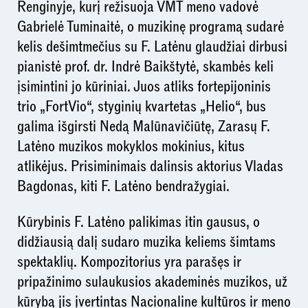
Renginyje, kurį režisuoja VMT meno vadovė
Gabrielė Tuminaitė, o muzikinę programą sudarė
kelis dešimtmečius su F. Latėnu glaudžiai dirbusi
pianistė prof. dr. Indrė Baikštytė, skambės keli
įsimintini jo kūriniai. Juos atliks fortepijoninis
trio „FortVio“, styginių kvartetas „Helio“, bus
galima išgirsti Nedą Malūnavičiūtę, Zarasų F.
Latėno muzikos mokyklos mokinius, kitus
atlikėjus. Prisiminimais dalinsis aktorius Vladas
Bagdonas, kiti F. Latėno bendražygiai.
Kūrybinis F. Latėno palikimas itin gausus, o
didžiausią dalį sudaro muzika keliems šimtams
spektaklių. Kompozitorius yra parašęs ir
pripažinimo sulaukusios akademinės muzikos, už
kūrybą jis įvertintas Nacionaline kultūros ir meno