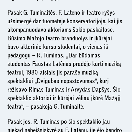
Pasak G. Tuminaitės, F. Latėno ir teatro ryšys
užsimezgė dar tuometėje konservatorijoje, kai jis
akompanuodavo aktoriams šokio paskaitose.
Būsimo Mažojo teatro branduolys ir įkūrėjai
buvo aktorinio kurso studentai, o vienas iš
pedagogų – R. Tuminas. „Dar būdamas
studentas Faustas Latėnas pradėjo kurti muziką
teatrui, 1980-aisiais jis parašė muziką
spektakliui „Dvigubas nepastovumas“, kurį
režisavo Rimas Tuminas ir Arvydas Dapšys. Šio
spektaklio aktoriai ir kūrėjai vėliau įkūrė Mažąjį
teatrą“, – pasakoja G. Tuminaitė.
Pasak jos, R. Tuminas po šio spektaklio jau
niekad nebeišsiskyrė su F. Latėnu, jie ėjo bendro