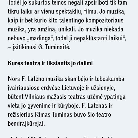
Todėl jo sukurtos temos negali apsiriboti tik tam
tikru laiku ar vienu spektakliu, filmu. Jo muzika,
kaip ir bet kurio kito talentingo kompozitoriaus
muzika, yra amžina, unikali. Jo muzika niekada
nebuvo „madinga“, todėl ji nepaklūstanti laikui“,
– įsitikinusi G. Tuminaitė.
Kūręs teatrą ir liksiantis jo dalimi
Nors F. Latėno muzika skambėjo ir tebeskamba
įvairiausiose erdvėse Lietuvoje ir užsienyje,
būtent Vilniaus mažasis teatras užėmė ypatingą
vietą jo gyvenime ir kūryboje. F. Latėnas ir
režisierius Rimas Tuminas buvo šio teatro
bendraįkūrėjai.