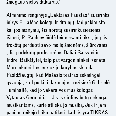
žmogaus sielos daktaras.“
Atminimo renginyje „Daktaras Faustas“ susirinks
būrys F. Latėno kolegų ir draugų, tad paklausta,
ką, jos manymu, šis norėtų susirinkusiesiems
ištarti, R. Rachlevičiūtė teigė esanti tikra, jog jis
trokštų perduoti savo meilę žmonėms, žiūrovams:
„Jis padėkotų profesorėms Daliai Balsytei ir
Indrei Baikštytei, taip pat vargonininkei Renatai
Marcinkutei-Lesieur už jo kūrybos sklaidą.
Pasidžiaugtų, kad Mažasis teatras sėkmingai
gyvuoja, kad puikiai darbuojasi režisierė Gabrielė
Tuminaitė, kad jo vakarą ves muzikologas
Vytautas Gerulaitis… Jis iš širdies būtų dėkingas
muzikantams, kurie atlieka jo muziką. Juk ir jam
pačiam reikėjo laiko patikėti, kad jis yra TIKRAS