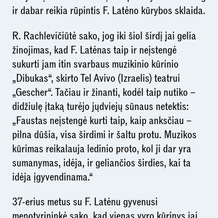
ir dabar reikia rūpintis F. Latėno kūrybos sklaida.
R. Rachlevičiūtė sako, jog iki šiol širdį jai gelia
žinojimas, kad F. Latėnas taip ir neįstengė
sukurti jam itin svarbaus muzikinio kūrinio
„Dibukas“, skirto Tel Avivo (Izraelis) teatrui
„Gescher“. Tačiau ir žinanti, kodėl taip nutiko –
didžiulę įtaką turėjo jųdviejų sūnaus netektis:
„Faustas neįstengė kurti taip, kaip anksčiau –
pilna dūšia, visa širdimi ir šaltu protu. Muzikos
kūrimas reikalauja ledinio proto, kol ji dar yra
sumanymas, idėja, ir geliančios širdies, kai ta
idėja įgyvendinama.“
37-erius metus su F. Latėnu gyvenusi
menotyrininkė sako, kad vienas vyro kūrinys jai