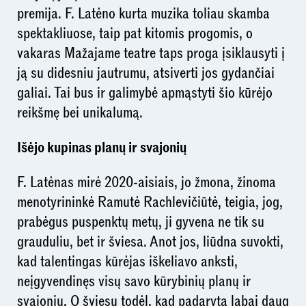
premija. F. Latėno kurta muzika toliau skamba
spektakliuose, taip pat kitomis progomis, o
vakaras Mažajame teatre taps proga įsiklausyti į
ją su didesniu jautrumu, atsiverti jos gydančiai
galiai. Tai bus ir galimybė apmąstyti šio kūrėjo
reikšmę bei unikalumą.
Išėjo kupinas planų ir svajonių
F. Latėnas mirė 2020-aisiais, jo žmona, žinoma
menotyrininkė Ramutė Rachlevičiūtė, teigia, jog,
prabėgus puspenktų metų, ji gyvena ne tik su
grauduliu, bet ir šviesa. Anot jos, liūdna suvokti,
kad talentingas kūrėjas iškeliavo anksti,
neįgyvendinęs visų savo kūrybinių planų ir
svajonių. O šviesu todėl, kad padaryta labai daug