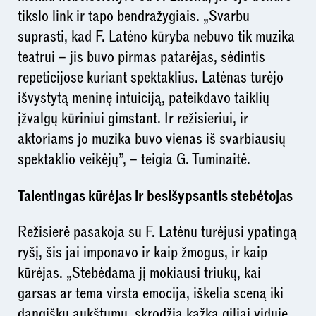
tikslo link ir tapo bendražygiais. „Svarbu
suprasti, kad F. Latėno kūryba nebuvo tik muzika
teatrui – jis buvo pirmas patarėjas, sėdintis
repeticijose kuriant spektaklius. Latėnas turėjo
išvystytą meninę intuiciją, pateikdavo taiklių
įžvalgų kūriniui gimstant. Ir režisieriui, ir
aktoriams jo muzika buvo vienas iš svarbiausių
spektaklio veikėjų”, – teigia G. Tuminaitė.
Talentingas kūrėjas ir besišypsantis stebėtojas
Režisierė pasakoja su F. Latėnu turėjusi ypatingą
ryšį, šis jai imponavo ir kaip žmogus, ir kaip
kūrėjas. „Stebėdama jį mokiausi triukų, kai
garsas ar tema virsta emocija, iškelia sceną iki
dangiškų aukštumų, skrodžia kažką giliai viduje