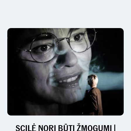
SCILĖ NORI BŪTI ŽMOGUMI |