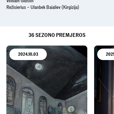
William Gibson
Režisierius – Ulanbek Baialiev (Kirgizija)
36 SEZONO PREMJEROS
2024.10.03
202